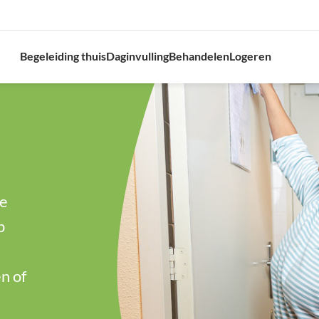
Begeleiding thuis
Daginvulling
Behandelen
Logeren
te
p
n of