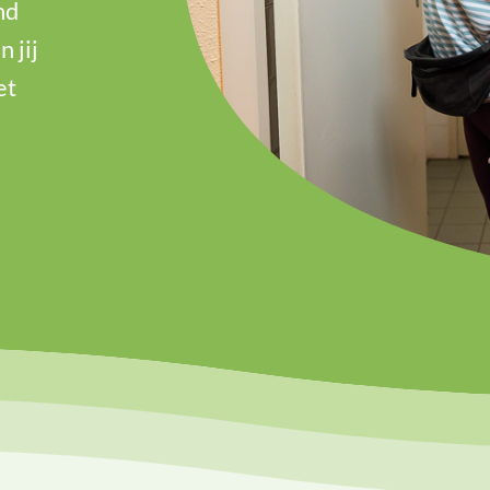
nd
 jij
et