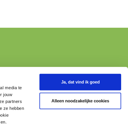
Ja, dat vind ik goed
al media te
r jouw
Alleen noodzakelijke cookies
ze partners
ie ze hebben
Hulp bij lezen?
ookie
ken.
Klik dan op het vraagteken.