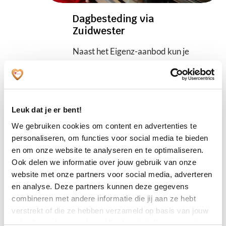
Dagbesteding via
Zuidwester
Naast het Eigenz-aanbod kun je
via Eigenz ook gebruikmaken
van het brede aanbod
dagbesteding van Zuidwester.
Dit aanbod is verspreid over
Leuk dat je er bent!
verschillende regio’s en bestaat
We gebruiken cookies om content en advertenties te
uit uiteenlopende vormen van
personaliseren, om functies voor social media te bieden
dagbesteding.
en om onze website te analyseren en te optimaliseren.
Ook delen we informatie over jouw gebruik van onze
website met onze partners voor social media, adverteren
Lees verder
en analyse. Deze partners kunnen deze gegevens
combineren met andere informatie die jij aan ze hebt
verstrekt of die ze hebben verzameld op basis van jouw
gebruik van hun services. Hier kun je indien gewenst