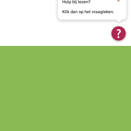
Hulp bij lezen?
Klik dan op het vraagteken.
📞
0187 - 89 88 88
eigenz@zuidwester.org
Bezoekadres:
Dwarsweg 40
2841 LM Middelharnis
Postadres: