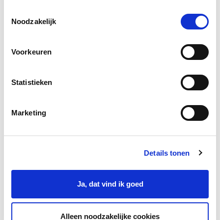
jouw cookie instellingen aanpassen. Je gaat akkoord met
Toestemmingsselectie
onze cookies als je onze website blijft gebruiken.
Noodzakelijk
Lees voor
Uitleg woorden
Simpele tekst
Voorkeuren
Statistieken
Marketing
Details tonen
Ja, dat vind ik goed
Alleen noodzakelijke cookies